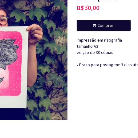
R$
50,00
.
Comprar
impressão em risografia
tamanho A3
edição de 30 cópias
• Prazo para postagem:
3 dias út