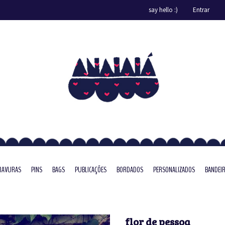
say hello :)
Entrar
RAVURAS
PINS
BAGS
PUBLICAÇÕES
BORDADOS
PERSONALIZADOS
BANDEI
flor de pessoa