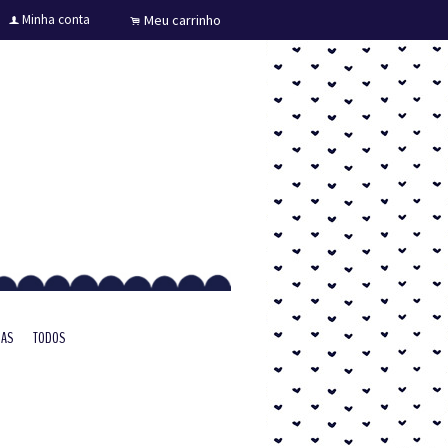
Minha conta
Meu carrinho
f
.
RAS
TODOS